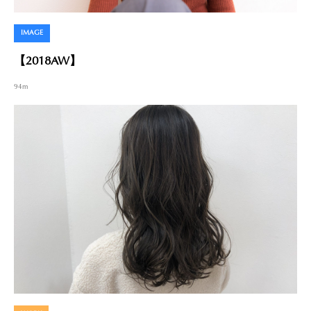
IMAGE
【2018AW】
94m