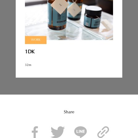
WORK
1DK
32m
Share