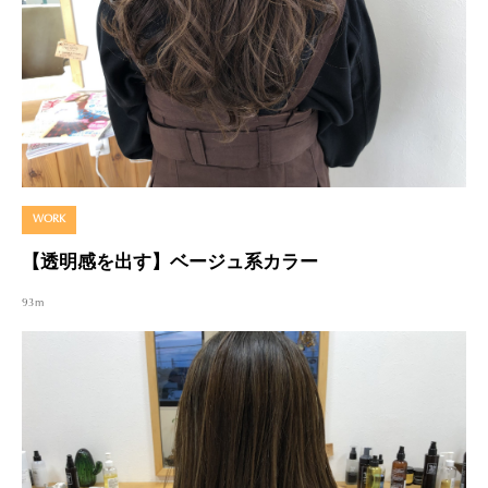
WORK
【透明感を出す】ベージュ系カラー
93m