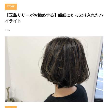
WORK
【玉島リリーがお勧めする】繊細にたっぷり入れたハ
イライト
93m