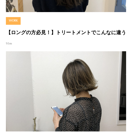
WORK
【ロングの方必見！】トリートメントでこんなに違う
93m