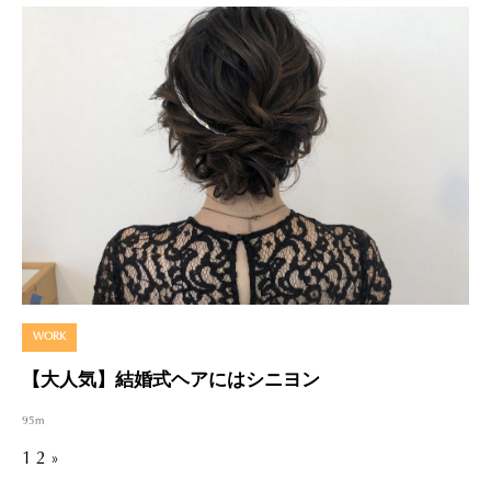
WORK
【大人気】結婚式ヘアにはシニヨン
95m
1
2
»