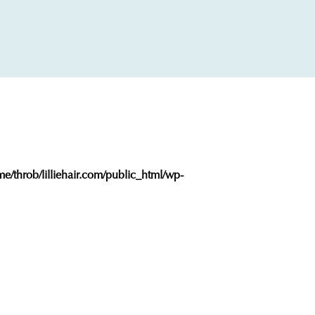
e/throb/lilliehair.com/public_html/wp-