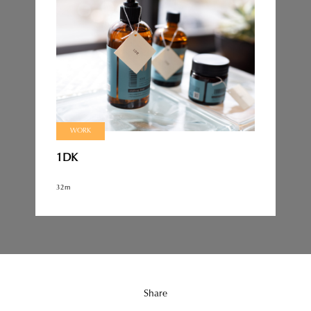
WORK
1DK
32m
Share