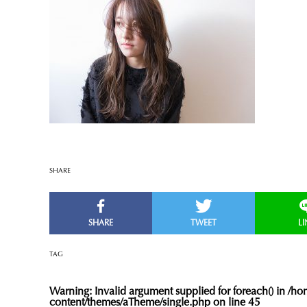
SHARE
TAG
Warning
: Invalid argument supplied for foreach() in
/hom
content/themes/aTheme/single.php
on line
45