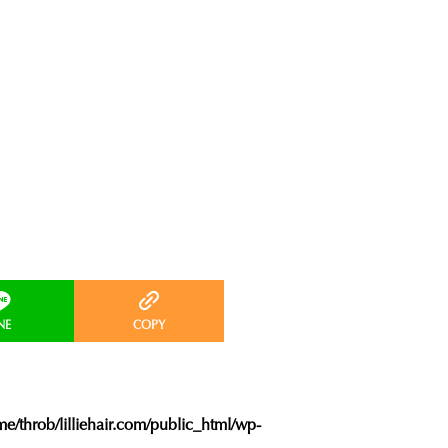
e/throb/lilliehair.com/public_html/wp-