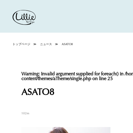
トップページ
ニュース
ASATO8
Warning
: Invalid argument supplied for foreach() in
/hom
content/themes/aTheme/single.php
on line
25
ASATO8
102m