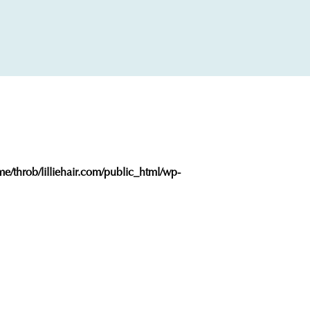
e/throb/lilliehair.com/public_html/wp-