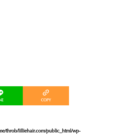
e/throb/lilliehair.com/public_html/wp-