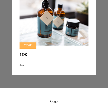
WORK
1DK
32m
Share