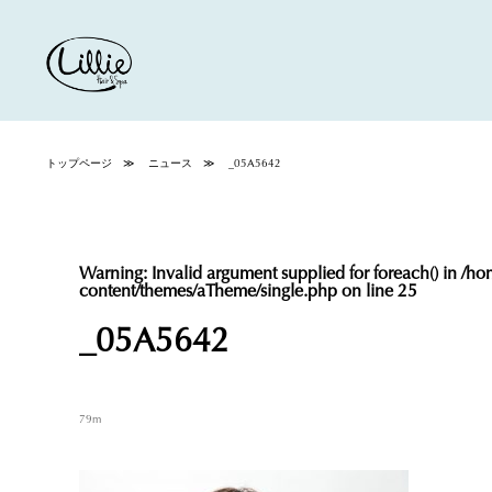
トップページ
ニュース
_05A5642
Warning
: Invalid argument supplied for foreach() in
/hom
content/themes/aTheme/single.php
on line
25
_05A5642
79m