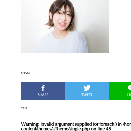
SHARE
TAG
Warning
: Invalid argument supplied for foreach() in
/hom
content/themes/aTheme/single.php
on line
45