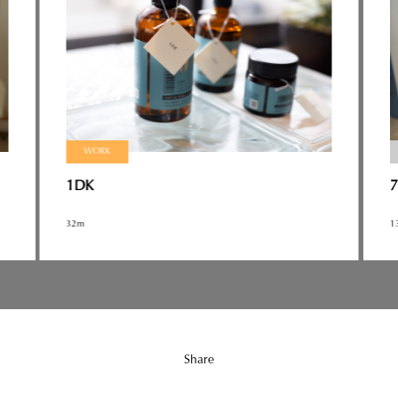
WORK
1DK
32m
1
Share