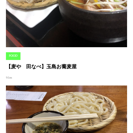
FOOD
【麦や 田なべ】玉島お蕎麦屋
93m