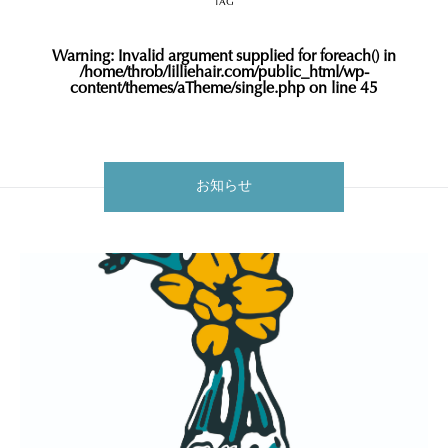
TAG
Warning
: Invalid argument supplied for foreach() in
/home/throb/lilliehair.com/public_html/wp-
content/themes/aTheme/single.php
on line
45
お知らせ